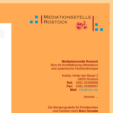
Mediation
Familientherapie
systemische Therapie
Supervision
Mediationsausbildung
Mediationsstelle Rostock
Büro für Konfliktlösung (Mediation)
und systemische Familientherapie
Kuhtor, Hinter der Mauer 2
18055 Rostock
Ruf:
0381-20389906
Fax:
0381-20389907
Mail:
info@
mst-r.de
Anreise:
...
Die Beratungsstelle für Privatkunden
und Familien beim
Büro Straube