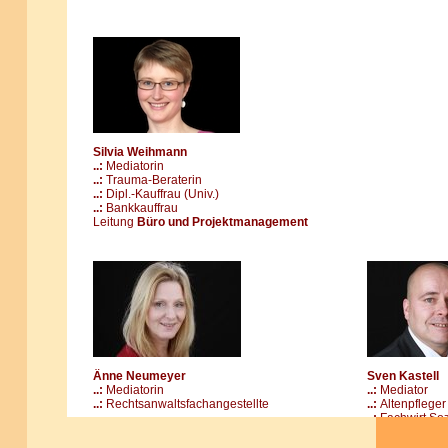
Silvia Weihmann
..:
Mediatorin
..:
Trauma-Beraterin
..:
Dipl.-Kauffrau (Univ.)
..:
Bankkauffrau
Leitung
Büro und Projektmanagement
Änne Neumeyer
Sven Kastell
..:
Mediatorin
..:
Mediator
..:
Rechtsanwaltsfachangestellte
..:
Altenpfleger
..:
Fachwirt So