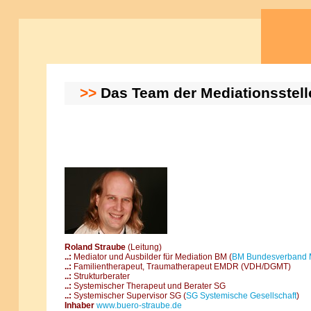
>>
Das Team der Mediationsstell
Roland Straube
(Leitung)
..:
Mediator und Ausbilder für Mediation BM (
BM Bundesverband 
..:
Familientherapeut, Traumatherapeut EMDR (VDH/DGMT)
..:
Strukturberater
..:
Systemischer Therapeut und Berater SG
..:
Systemischer Supervisor SG (
SG Systemische Gesellschaft
)
Inhaber
www.buero-straube.de