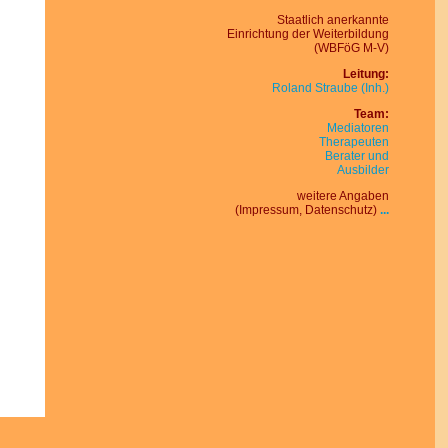
Staatlich an
er
kann
te
Ein
rich
tung der Wei
ter
bil
dung
(WBFöG M-V)
Leitung:
Roland Straube (Inh.)
Team:
Mediatoren
Therapeuten
Berater und
Ausbilder
weitere Angaben
(Impressum, Datenschutz)
...