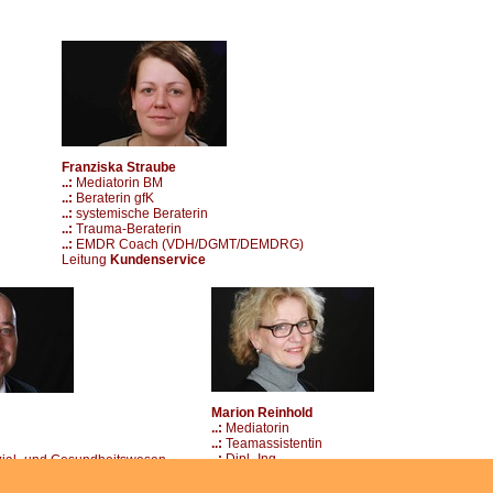
Franziska Straube
..:
Mediatorin BM
..:
Beraterin gfK
..:
systemische Beraterin
..:
Trauma-Beraterin
..:
EMDR Coach (VDH/DGMT/DEMDRG)
Leitung
Kundenservice
Marion Reinhold
..:
Mediatorin
..:
Teamassistentin
..:
Dipl.-Ing.
zial- und Gesundheitswesen